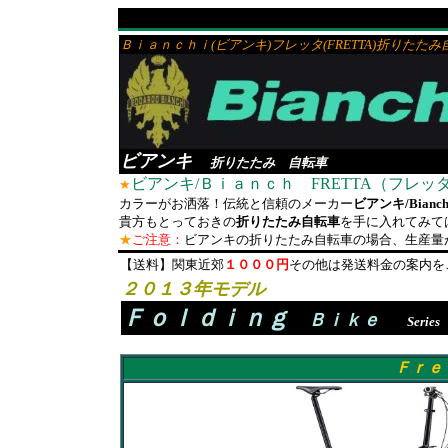
Ｂｉａｎｃｈｉ(ビアンキ)フレッタ(FRETTA)折りたた
ビアンキ
折りたたみ 自転車
ビアンキ/Ｂｉａｎｃｈ FRETTA（フレッ
★
カラーがお洒落！伝統と信頼のメーカー
ビアンキ/Bianch
貴方もとっておきの
折りたたみ自転車
を手に入れてみて
★
ご注意：
ビアンキの折りたたみ自転車の場合、生産量
【送料】関東近郊
１０００円
その他は発送料金の案内を
２０１３年モデル
Ｆｏｌｄｉｎｇ
Ｂｉｋｅ
Series
Ｆｒ